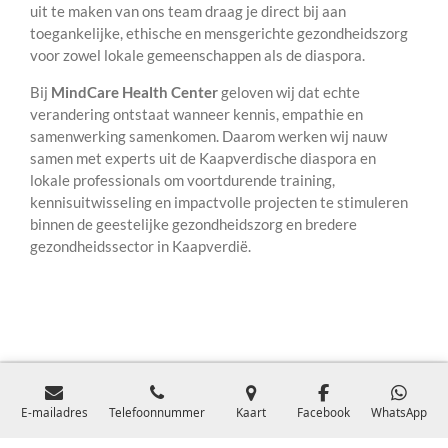
uit te maken van ons team draag je direct bij aan
toegankelijke, ethische en mensgerichte gezondheidszorg
voor zowel lokale gemeenschappen als de diaspora.
Bij
MindCare Health Center
geloven wij dat echte
verandering ontstaat wanneer kennis, empathie en
samenwerking samenkomen. Daarom werken wij nauw
samen met experts uit de Kaapverdische diaspora en
lokale professionals om voortdurende training,
kennisuitwisseling en impactvolle projecten te stimuleren
binnen de geestelijke gezondheidszorg en bredere
gezondheidssector in Kaapverdië.
© 2024 Stichting MindCare Health ProfessionalsKVK:
E-mailadres
Telefoonnummer
Kaart
Facebook
WhatsApp
99937255Register